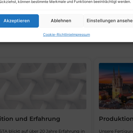
ückziehst, können bestimmte Merkmale und Funktionen beeinträchtigt werden.
nd sie langlebig
 international –
kte Wahl für
Akzeptieren
Ablehnen
Einstellungen anseh
Cookie-Richtlinie
Impressum
ition und Erfahrung
Produktio
TA blickt auf über 20 Jahre Erfahrung in
Unsere Fertigun