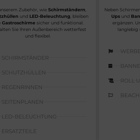
unserem Zubehör, wie
Schirmständern
,
Neben Schirmen
tzhüllen
und
LED-Beleuchtung
, bleiben
Ups
und
Ban
e
Gastroschirme
sicher und funktional.
ergänzen. Un
alten Sie Ihren Außenbereich wetterfest
langlebig
und flexibel.
WERB
SCHIRMSTÄNDER
BANN
SCHUTZHÜLLEN
ROLL 
REGENRINNEN
BEACH
SEITENPLANEN
LED-BELEUCHTUNG
ERSATZTEILE