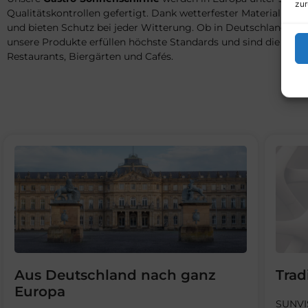
zur
Qualitätskontrollen gefertigt. Dank wetterfester Materialien si
und bieten Schutz bei jeder Witterung. Ob in Deutschland oder
unsere Produkte erfüllen höchste Standards und sind die perfe
Restaurants, Biergärten und Cafés.
Aus Deutschland nach ganz
Trad
Europa
SUNVIS