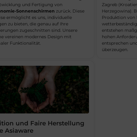
twicklung und Fertigung von
Zagreb (Kroatie
onomie-Sonnenschirmen
zurück. Diese
Herzegowina). B
ise ermöglicht es uns, individuelle
Produktion von 
en zu bieten, die genau auf Ihre
wetterbeständige
erungen zugeschnitten sind. Unsere
entstehen maßge
e vereinen modernes Design mit
hohen Anforder
ler Funktionalität.
entsprechen und
überzeugen.
ition und Faire Herstellung
e Asiaware