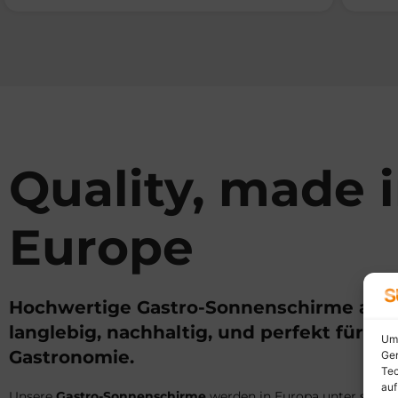
Quality, made 
Europe
Hochwertige Gastro-Sonnenschirme aus 
langlebig, nachhaltig, und perfekt für Ihr
Um 
Gastronomie.
Ger
Tec
auf
Unsere
Gastro-Sonnenschirme
werden in Europa unter stren