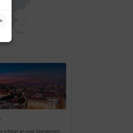
en
n
g erfolgt an zwei Standorten: