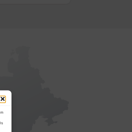
um
Ds